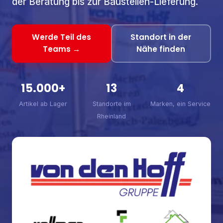
der Beratung bis zur Baustellen-Lieferung.
Werde Teil des
Standort in der
Teams →
Nähe finden
15.000+
13
4
Artikel ab Lager
Standorte im
Marken, ein Service
Rheinland