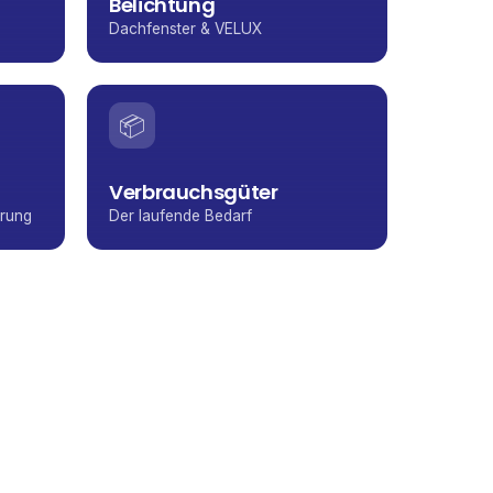
Belichtung
Dachfenster & VELUX
📦
Verbrauchsgüter
erung
Der laufende Bedarf