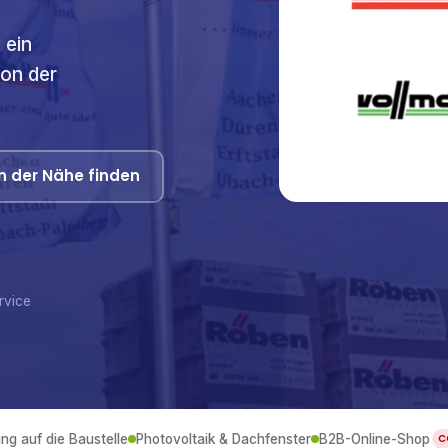
 ein
von der
n der Nähe finden
rvice
ung auf die Baustelle
Photovoltaik & Dachfenster
B2B-Online-Shop
C