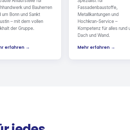
raute Anlaufstelle für
Spezialist für
hhandwerk und Bauherren
Fassadenbaustoffe,
d um Bonn und Sankt
Metallkantungen und
ustin – mit dem vollen
Hochkran-Service –
khalt der Gruppe.
Kompetenz für alles rund
Dach und Wand.
r erfahren →
Mehr erfahren →
ür jedes