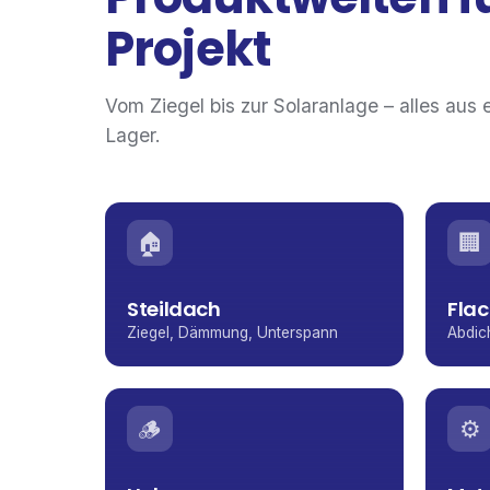
Projekt
Vom Ziegel bis zur Solaranlage – alles aus 
Lager.
🏠
🏢
Steildach
Fla
Ziegel, Dämmung, Unterspann
Abdic
🪵
⚙️