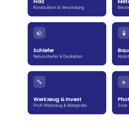
Holz
Met
Konstruktion & Verschalung
Blech
🪨
🧪
Schiefer
Bau
Naturschiefer & Deckarten
Abdic
🔧
☀️
Werkzeug & Invest
Phot
Profi-Werkzeug & Mietgeräte
Solar