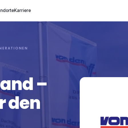
andorte
Karriere
ENERATIONEN
Wand
–
r den