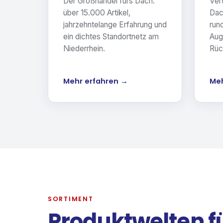
Der Großhandel fürs Dach:
Vert
über 15.000 Artikel,
Dac
jahrzehntelange Erfahrung und
run
ein dichtes Standortnetz am
Aug
Niederrhein.
Rüc
Mehr erfahren →
Meh
SORTIMENT
Produktwelten f