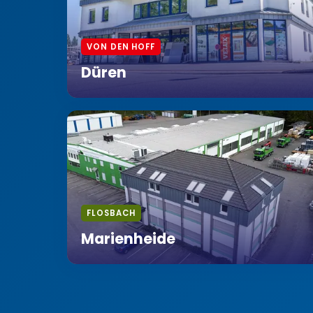
VON DEN HOFF
Düren
FLOSBACH
Marienheide