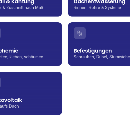
all & Kantung
Dachentwässerung
e & Zuschnitt nach Maß
Rinnen, Rohre & Systeme
🔩
chemie
Befestigungen
hten, kleben, schäumen
Schrauben, Dübel, Sturmsich
ovoltaik
 aufs Dach