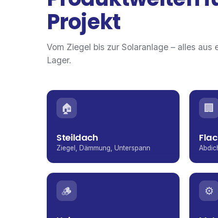
Projekt
Vom Ziegel bis zur Solaranlage – alles aus 
Lager.
🏠
🏢
Steildach
Fla
Ziegel, Dämmung, Unterspann
Abdic
🪵
⚙️