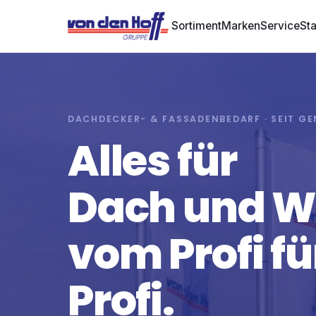
Sortiment
Marken
Service
St
DACHDECKER- & FASSADENBEDARF · SEIT G
Alles für
Dach und 
vom Profi fü
Profi.