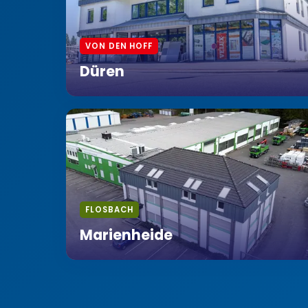
VON DEN HOFF
Düren
FLOSBACH
Marienheide