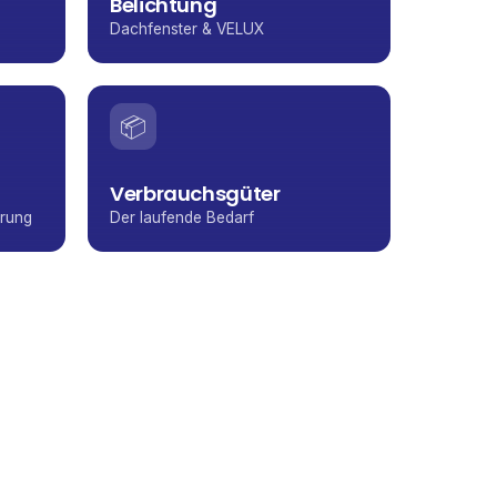
Belichtung
Dachfenster & VELUX
📦
Verbrauchsgüter
erung
Der laufende Bedarf