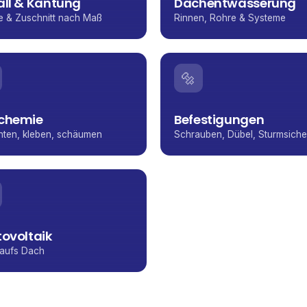
all & Kantung
Dachentwässerung
e & Zuschnitt nach Maß
Rinnen, Rohre & Systeme
🔩
chemie
Befestigungen
hten, kleben, schäumen
Schrauben, Dübel, Sturmsich
ovoltaik
 aufs Dach