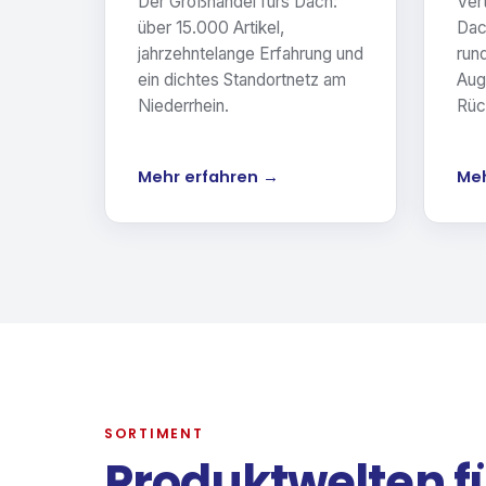
Der Großhandel fürs Dach:
Vert
über 15.000 Artikel,
Dac
jahrzehntelange Erfahrung und
run
ein dichtes Standortnetz am
Aug
Niederrhein.
Rüc
Mehr erfahren →
Meh
SORTIMENT
Produktwelten f