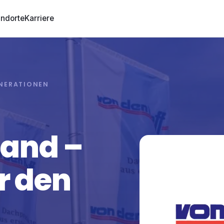
andorte
Karriere
ENERATIONEN
Wand
–
r den