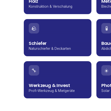
Holz
Met
Konstruktion & Verschalung
Blech
🪨
🧪
Schiefer
Bau
Naturschiefer & Deckarten
Abdic
🔧
☀️
Werkzeug & Invest
Phot
Profi-Werkzeug & Mietgeräte
Solar