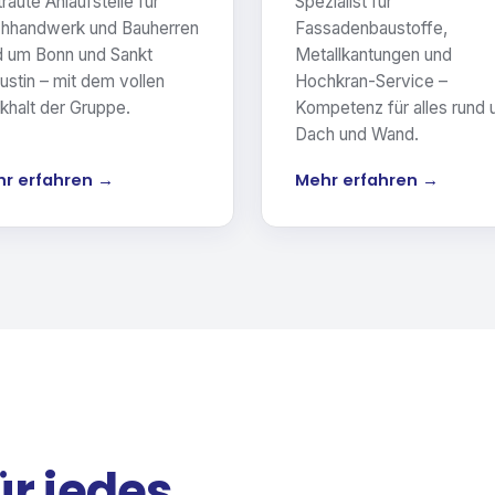
raute Anlaufstelle für
Spezialist für
hhandwerk und Bauherren
Fassadenbaustoffe,
d um Bonn und Sankt
Metallkantungen und
ustin – mit dem vollen
Hochkran-Service –
khalt der Gruppe.
Kompetenz für alles rund
Dach und Wand.
r erfahren →
Mehr erfahren →
ür jedes