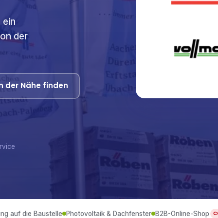
 ein
von der
n der Nähe finden
rvice
ung auf die Baustelle
Photovoltaik & Dachfenster
B2B-Online-Shop
C